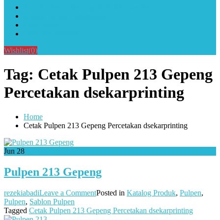
Alat Sablon Gelas Cup & Botol Tumbler
Kursus Sablon Terlengkap
Cara Order
Cara Pembayaran
Wishlist
(0)
Tag:
Cetak Pulpen 213 Gepeng
Percetakan dsekarprinting
Home
Cetak Pulpen 213 Gepeng Percetakan dsekarprinting
Jun
28
Pulpen 213 Gepeng
on
rezekiabadi
Leave a Comment
Posted in
Katalog Produk
,
Pulpen
,
Pulpen
Pulpen
,
Sablon Pulpen
213
Tagged
Cetak Pulpen 213 Gepeng Percetakan dsekarprinting
Gepeng