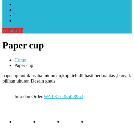
Alat Sablon Gelas Cup & Botol Tumbler
Kursus Sablon Terlengkap
Cara Order
Cara Pembayaran
Wishlist
(0)
Paper cup
Home
Paper cup
papecup untuk usaha minuman,kopi,teh dll hasil berkualitas ,banyak
pilihan ukuran Desain gratis
Info dan Order
WA 0877 3850 8962