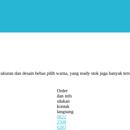
 ukuran dan desain bebas pilih warna, yang ready stok juga banyak ters
Order
dan info
silakan
kontak
langsung
0822
2508
6283