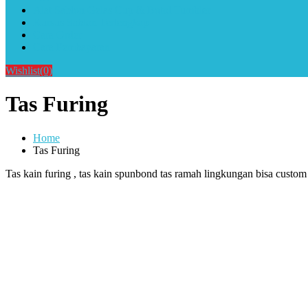
Alat Sablon Gelas Cup & Botol Tumbler
Kursus Sablon Terlengkap
Cara Order
Cara Pembayaran
Wishlist
(0)
Tas Furing
Home
Tas Furing
Tas kain furing , tas kain spunbond tas ramah lingkungan bisa custom