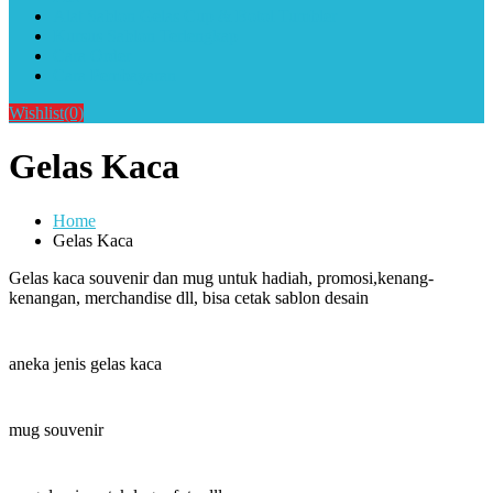
Alat Sablon Gelas Cup & Botol Tumbler
Kursus Sablon Terlengkap
Cara Order
Cara Pembayaran
Wishlist
(0)
Gelas Kaca
Home
Gelas Kaca
Gelas kaca souvenir dan mug untuk hadiah, promosi,kenang-
kenangan, merchandise dll, bisa cetak sablon desain
aneka jenis gelas kaca
mug souvenir