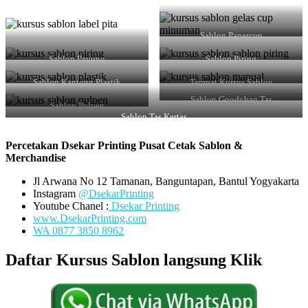
Sablon Papercup
Sablon Payung
Sablon Piring
Sablon Kantong Plastik
Tempat Kursus Sablon
Sablon Goodybag Tas
Sablon Pulpen
Sablon Tas Kertas
Percetakan Dsekar Printing Pusat Cetak Sablon &
Merchandise
Jl Arwana No 12 Tamanan, Banguntapan, Bantul Yogyakarta
Instagram
@DsekarPrinting
Youtube Chanel :
Dsekar Printing
www.DsekarPrinting.com
W
A 0877 3850 8962
Daftar Kursus Sablon langsung Klik