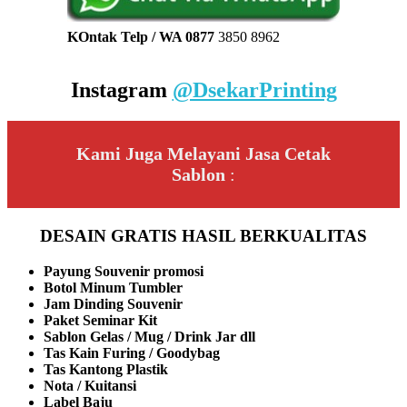
KOntak Telp / WA 0877
3850 8962
Instagram
@DsekarPrinting
Kami Juga Melayani Jasa Cetak
Sablon
:
DESAIN GRATIS HASIL BERKUALITAS
Payung Souvenir promosi
Botol Minum Tumbler
Jam Dinding Souvenir
Paket Seminar Kit
Sablon Gelas / Mug / Drink Jar dll
Tas Kain Furing / Goodybag
Tas Kantong Plastik
Nota / Kuitansi
Label Baju