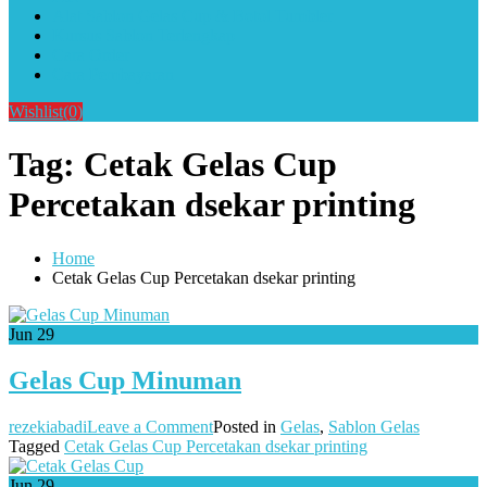
Alat Sablon Gelas Cup & Botol Tumbler
Kursus Sablon Terlengkap
Cara Order
Cara Pembayaran
Wishlist
(0)
Tag:
Cetak Gelas Cup
Percetakan dsekar printing
Home
Cetak Gelas Cup Percetakan dsekar printing
Jun
29
Gelas Cup Minuman
on
rezekiabadi
Leave a Comment
Posted in
Gelas
,
Sablon Gelas
Gelas
Tagged
Cetak Gelas Cup Percetakan dsekar printing
Cup
Minuman
Jun
29